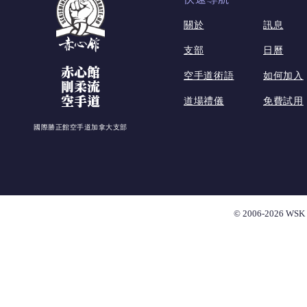
關於
訊息
支部
日曆
赤心館
空手道術語
如何加入
剛柔流
空手道
道場禮儀
免費試用
國際勝正館空手道加拿大支部
© 2006-2026 WSK 